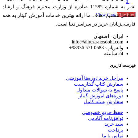
0
نشر به شماره 11585 صادره از وزارت محترم فرهنگ و ارشاد
Subtotal
0 تومان
View Cart
Checkout
اسلامی هستیم، هدف ما ارائه بهترین خدمات آموزش گیتار به همه
فارسی‌زبانان عزیز در سراسر دنیا است.
ایران - اصفهان
info@alireza-nosoohi.com
واتس‌اپ: 0583 571 98936+
24 ساعته
فهرست کاربری
مراحل خرید دوره‌ها آموزشی
سفارش کتاب گیتاریست
پاسخ به سوالات متداول
دوره‌های آموزش گیتار
سفارش بسته کامل
حفظ حریم خصوصی
توافق‌نامه آکادمی
سبد خرید
پرداخت
تماس با ما