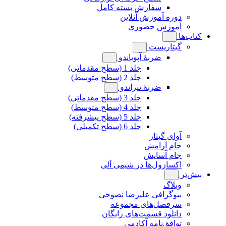
سفارش بسته کامل
دوره آموزش آنلاین
آموزش حضوری
کتاب‌ها
گیتاریست
ضربۀ آپویاندو
جلد 1 (سطح مقدماتی)
جلد 2 (سطح متوسط)
ضربۀ تیراندو
جلد 3 (سطح مقدماتی)
جلد 4 (سطح متوسط)
جلد 5 (سطح پیشرفته)
جلد 6 (سطح تکمیلی)
آوای گیتار
جام آرامش
جام آسایش
اکسازول‌ها در شیمی آلی
بیش‌تر
وبلاگ
بیوگرافی علیرضا نصوحی
سرفصل‌های مجموعه
دانلود قسمت‌های رایگان
توافق‌نامه آکادمی