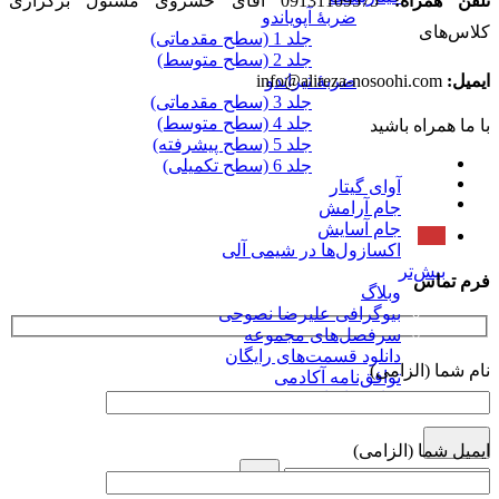
تلفن همراه:
09131109575 آقای خسروی مسئول برگزاری
ضربۀ آپویاندو
کلاس‌های
جلد 1 (سطح مقدماتی)
جلد 2 (سطح متوسط)
ضربۀ تیراندو
ایمیل:
info@alireza-nosoohi.com
جلد 3 (سطح مقدماتی)
جلد 4 (سطح متوسط)
با ما همراه باشید
جلد 5 (سطح پیشرفته)
جلد 6 (سطح تکمیلی)
آوای گیتار
جام آرامش
جام آسایش
اکسازول‌ها در شیمی آلی
بیش‌تر
فرم تماس
وبلاگ
بیوگرافی علیرضا نصوحی
سرفصل‌های مجموعه
دانلود قسمت‌های رایگان
نام شما (الزامی)
توافق‌نامه آکادمی
تماس با ما
ایمیل شما (الزامی)