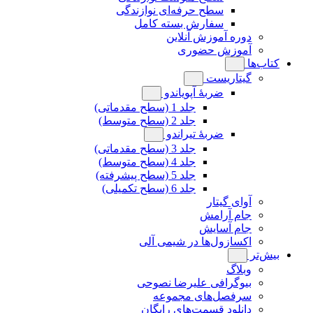
سطح حرفه‌ای نوازندگی
سفارش بسته کامل
دوره آموزش آنلاین
آموزش حضوری
کتاب‌ها
گیتاریست
ضربۀ آپویاندو
جلد 1 (سطح مقدماتی)
جلد 2 (سطح متوسط)
ضربۀ تیراندو
جلد 3 (سطح مقدماتی)
جلد 4 (سطح متوسط)
جلد 5 (سطح پیشرفته)
جلد 6 (سطح تکمیلی)
آوای گیتار
جام آرامش
جام آسایش
اکسازول‌ها در شیمی آلی
بیش‌تر
وبلاگ
بیوگرافی علیرضا نصوحی
سرفصل‌های مجموعه
دانلود قسمت‌های رایگان