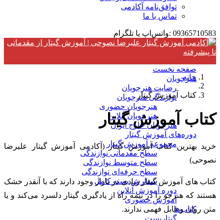
توافق‌نامه آکادمی
تماس با ما
09365710583 :واتس‌اپ یا تلگرام
صفحه نخست
خانه
هنرجویان
رضایت هنرجویان
کتاب آموزش گیتار
نوازندگی هنرجویان
هنرجویان حضوری
کتاب آموزش گیتار
هنرجویان آنلاین
هنرجویان خارج ایران
دوره‌های آموزش گیتار
مجموعه آموزش گیتار
خرید بهترین کتاب آموزش گیتار (آکادمی آموزش گیتار علیرضا
سطح مقدماتی نوازندگی
نصوحی)
سطح متوسط نوازندگی
سطح حرفه‌ای نوازندگی
سفارش بسته کامل
کتاب های آموزش گیتار زیادی در بازار وجود دارند که با آنقدر خشک
دوره آموزش آنلاین
هستند که هنرجو را در نیمه راه از یادگیری گیتار دلسرد می‌کند و یا
آموزش حضوری
متن روان و قابل فهمی ندارند.
کتاب‌ها
گیتاریست