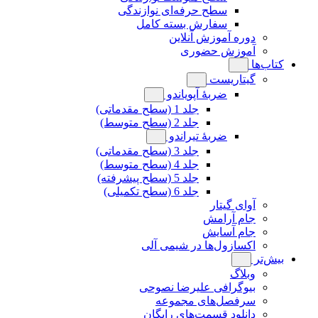
سطح حرفه‌ای نوازندگی
سفارش بسته کامل
دوره آموزش آنلاین
آموزش حضوری
کتاب‌ها
گیتاریست
ضربۀ آپویاندو
جلد 1 (سطح مقدماتی)
جلد 2 (سطح متوسط)
ضربۀ تیراندو
جلد 3 (سطح مقدماتی)
جلد 4 (سطح متوسط)
جلد 5 (سطح پیشرفته)
جلد 6 (سطح تکمیلی)
آوای گیتار
جام آرامش
جام آسایش
اکسازول‌ها در شیمی آلی
بیش‌تر
وبلاگ
بیوگرافی علیرضا نصوحی
سرفصل‌های مجموعه
دانلود قسمت‌های رایگان