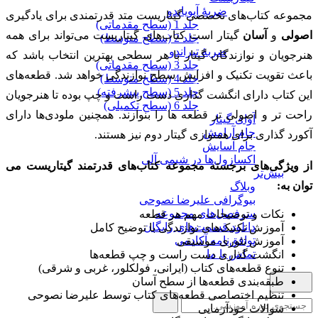
ضربۀ آپویاندو
مجموعه کتاب‌های تخصصی گیتاریست متد قدرتمندی برای یادگیری
جلد 1 (سطح مقدماتی)
اصولی
و
آسان
گیتار است کتاب‌های گیتاریست می‌تواند برای همه
جلد 2 (سطح متوسط)
ضربۀ تیراندو
هنرجویان و نوازندگان گیتار با هر سطحی بهترین انتخاب باشد که
جلد 3 (سطح مقدماتی)
باعث تقویت تکنیک و افزایش سطح نوازندگی خواهد شد. قطعه‌های
جلد 4 (سطح متوسط)
جلد 5 (سطح پیشرفته)
این کتاب دارای انگشت گذاری دست راست و چپ بوده تا هنرجویان
جلد 6 (سطح تکمیلی)
راحت تر و اصولی تر قطعه ها را بنوازند. همچنین ملودی‌ها دارای
آوای گیتار
جام آرامش
آکورد گذاری برای همنوازی گیتار دوم نیز هستند.
جام آسایش
اکسازول‌ها در شیمی آلی
از ویژگی‌های برجسته مجموعه کتاب‌های قدرتمند گیتاریست می
بیش‌تر
توان به:
وبلاگ
بیوگرافی علیرضا نصوحی
سرفصل‌های مجموعه
نکات و توضیحات مهم هر قطعه
دانلود قسمت‌های رایگان
آموزش تکنیک‌های نوازندگی با توضیح کامل
توافق‌نامه آکادمی
آموزش تئوری موسیقی
تماس با ما
انگشت گذاری دست راست و چپ قطعه‌ها
تنوع قطعه‌های کتاب (ایرانی، فولکلور، غربی و شرقی)
طبقه‌بندی قطعه‌ها از سطح آسان
تنظیم اختصاصی قطعه‌های کتاب توسط علیرضا نصوحی
سوالات خودآزمایی