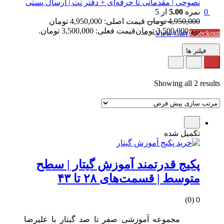
نصوحی | مقدماتی تا حرفه‌ای + دفتر نت | ارسال پستی
نمره
5.00
از 5
0
4,950,000
تومان
قیمت اصلی: 4,950,000 تومان
Subtotal
0 تومان
بود.
3,500,000
تومان
قیمت فعلی: 3,500,000 تومان.
View Cart
Checkout
فیلتر ها
Showing all 2 results
تکمیل شده
پکیج قدرتمند آموزش گیتار | سطح
متوسط | قسمت‌های ۲۸ تا ۴۳
0 (0)
مجموعه آموزشی صفر تا صد گیتار با علیرضا