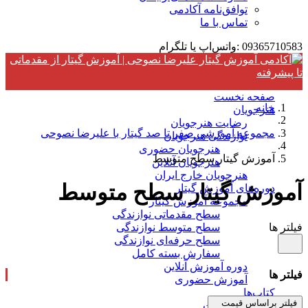
توافق‌نامه آکادمی
تماس با ما
09365710583 :واتس‌اپ یا تلگرام
صفحه نخست
خانه
هنرجویان
رضایت هنرجویان
مجموعه آموزشی صفر تا صد گیتار با علیرضا نصوحی
نوازندگی هنرجویان
هنرجویان حضوری
آموزش گیتار سطح متوسط
هنرجویان آنلاین
هنرجویان خارج ایران
آموزش گیتار سطح متوسط
دوره‌های آموزش گیتار
مجموعه آموزش گیتار
سطح مقدماتی نوازندگی
فیلتر ها
سطح متوسط نوازندگی
سطح حرفه‌ای نوازندگی
سفارش بسته کامل
دوره آموزش آنلاین
فیلتر ها
آموزش حضوری
کتاب‌ها
فیلتر براساس قیمت
گیتاریست