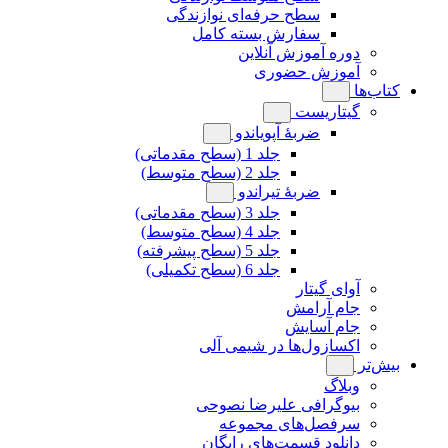
سطح حرفه‌ای نوازندگی
سفارش بسته کامل
دوره آموزش آنلاین
آموزش حضوری
کتاب‌ها
گیتاریست
ضربۀ آپویاندو
جلد 1 (سطح مقدماتی)
جلد 2 (سطح متوسط)
ضربۀ تیراندو
جلد 3 (سطح مقدماتی)
جلد 4 (سطح متوسط)
جلد 5 (سطح پیشرفته)
جلد 6 (سطح تکمیلی)
آوای گیتار
جام آرامش
جام آسایش
اکسازول‌ها در شیمی آلی
بیش‌تر
وبلاگ
بیوگرافی علیرضا نصوحی
سرفصل‌های مجموعه
دانلود قسمت‌های رایگان