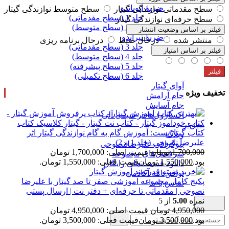
ضربۀ آپویاندو
سطح مقدماتی نوازندگی گیتار
سطح متوسط نوازندگی گیتار
جلد 1 (سطح مقدماتی)
سطح حرفه‌ای نوازندگی گیتار
جلد 2 (سطح متوسط)
فیلتر بر اساس وضعیت انتشار
ضربۀ تیراندو
منتشر شده
درحال ضبط
درحال برنامه ریزی
جلد 3 (سطح مقدماتی)
فیلتر بر اساس امتیاز
جلد 4 (سطح متوسط)
جلد 5 (سطح پیشرفته)
فیلتر
جلد 6 (سطح تکمیلی)
آوای گیتار
تخفیف ویژه
جام آرامش
جام آسایش
اکسازول‌ها در شیمی آلی
بیش‌تر
کتاب گیتاریست: آموزش گام به گام نوازندگی گیتار اثر
وبلاگ
علیرضا نصوحی (جلد 1 و 2)
بیوگرافی علیرضا نصوحی
1,700,000
تومان
قیمت اصلی: 1,700,000 تومان
سرفصل‌های مجموعه
بود.
1,550,000
تومان
قیمت فعلی: 1,550,000 تومان.
دانلود قسمت‌های رایگان
توافق‌نامه آکادمی
پکیج کامل مجموعه آموزشی صفر تا صد گیتار با علیرضا
تماس با ما
نصوحی | مقدماتی تا حرفه‌ای + دفتر نت | ارسال پستی
نمره
5.00
از 5
4,950,000
تومان
قیمت اصلی: 4,950,000 تومان
بود.
3,500,000
تومان
قیمت فعلی: 3,500,000 تومان.