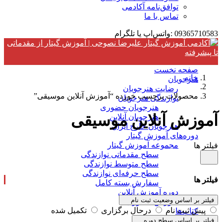
توافق‌نامه آکادمی
تماس با ما
09365710583 :واتس‌اپ یا تلگرام
صفحه نخست
خانه
هنرجویان
رضایت هنرجویان
محصولات برچسب خورده “آموزش آنلاین موسیقی”
نوازندگی هنرجویان
هنرجویان حضوری
آموزش آنلاین موسیقی
هنرجویان آنلاین
هنرجویان خارج ایران
دوره‌های آموزش گیتار
مجموعه آموزش گیتار
فیلتر ها
سطح مقدماتی نوازندگی
سطح متوسط نوازندگی
سطح حرفه‌ای نوازندگی
فیلتر ها
سفارش بسته کامل
دوره آموزش آنلاین
فیلتر بر اساس وضعیت ثبت نام
آموزش حضوری
پیش ثبت نام
درحال برگزاری
تکمیل شده
کتاب‌ها
گیتاریست
فیلتر بر اساس سطح دوره