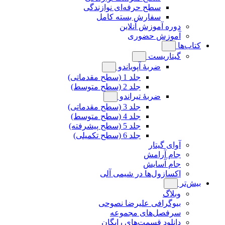
سطح حرفه‌ای نوازندگی
سفارش بسته کامل
دوره آموزش آنلاین
آموزش حضوری
کتاب‌ها
گیتاریست
ضربۀ آپویاندو
جلد 1 (سطح مقدماتی)
جلد 2 (سطح متوسط)
ضربۀ تیراندو
جلد 3 (سطح مقدماتی)
جلد 4 (سطح متوسط)
جلد 5 (سطح پیشرفته)
جلد 6 (سطح تکمیلی)
آوای گیتار
جام آرامش
جام آسایش
اکسازول‌ها در شیمی آلی
بیش‌تر
وبلاگ
بیوگرافی علیرضا نصوحی
سرفصل‌های مجموعه
دانلود قسمت‌های رایگان