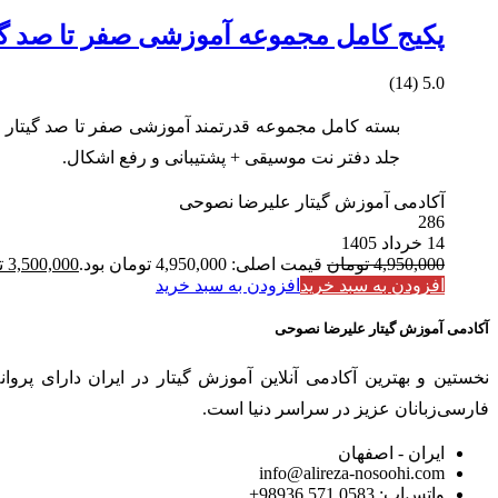
پکیج کامل مجموعه آموزشی صفر تا صد گیتا
5.0 (14)
جلد دفتر نت موسیقی + پشتیبانی و رفع اشکال.
آکادمی آموزش گیتار علیرضا نصوحی
286
14 خرداد 1405
4,950,000
تومان
قیمت اصلی: 4,950,000 تومان بود.
3,500,000
ت
افزودن به سبد خرید
افزودن به سبد خرید
آکادمی آموزش گیتار علیرضا نصوحی
فارسی‌زبانان عزیز در سراسر دنیا است.
ایران - اصفهان
info@alireza-nosoohi.com
واتس‌اپ: 0583 571 98936+