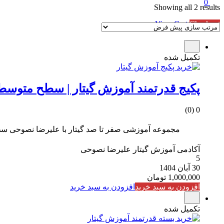
0
Showing all 2 results
Subtotal
0 تومان
View Cart
Checkout
تکمیل شده
پکیج قدرتمند آموزش گیتار | سطح متوسط | قسم
0 (0)
مجموعه آموزشی صفر تا صد گیتار با علیرضا نصوحی سط
آکادمی آموزش گیتار علیرضا نصوحی
5
30 آبان 1404
1,000,000
تومان
افزودن به سبد خرید
افزودن به سبد خرید
تکمیل شده