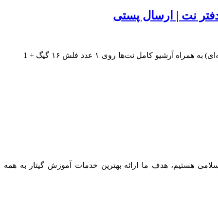
دفتر نت | ارسال پستی
بسته کامل مجموعه قدرتمند آموزشی صفر تا صد گیتار با علیرضا نصوحی شامل ۳ سطح نوازندگی (مقدماتی، متوسط و حرفه‌ای) به همراه آرشیو کامل نت‌ها روی ۱ عدد فلش ۱۶ گیگ + 1
 شماره 11585 صادره از وزارت محترم فرهنگ و ارشاد اسلامی هستیم، هدف ما ارائه بهترین خدمات آموزش گیتار به همه