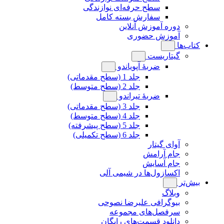
سطح حرفه‌ای نوازندگی
سفارش بسته کامل
دوره آموزش آنلاین
آموزش حضوری
کتاب‌ها
گیتاریست
ضربۀ آپویاندو
جلد 1 (سطح مقدماتی)
جلد 2 (سطح متوسط)
ضربۀ تیراندو
جلد 3 (سطح مقدماتی)
جلد 4 (سطح متوسط)
جلد 5 (سطح پیشرفته)
جلد 6 (سطح تکمیلی)
آوای گیتار
جام آرامش
جام آسایش
اکسازول‌ها در شیمی آلی
بیش‌تر
وبلاگ
بیوگرافی علیرضا نصوحی
سرفصل‌های مجموعه
دانلود قسمت‌های رایگان