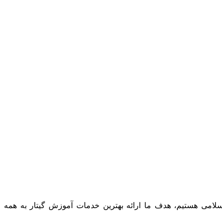
 شماره 11585 صادره از وزارت محترم فرهنگ و ارشاد اسلامی هستیم، هدف ما ارائه بهترین خدمات آموزش گیتار به همه