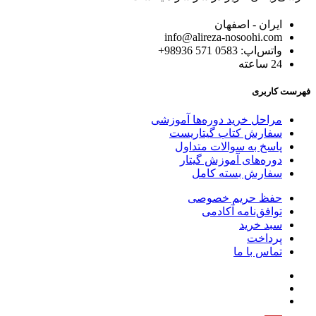
ایران - اصفهان
info@alireza-nosoohi.com
واتس‌اپ: 0583 571 98936+
24 ساعته
فهرست کاربری
مراحل خرید دوره‌ها آموزشی
سفارش کتاب گیتاریست
پاسخ به سوالات متداول
دوره‌های آموزش گیتار
سفارش بسته کامل
حفظ حریم خصوصی
توافق‌نامه آکادمی
سبد خرید
پرداخت
تماس با ما