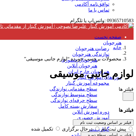
توافق‌نامه آکادمی
تماس با ما
09365710583 :واتس‌اپ یا تلگرام
صفحه نخست
هنرجویان
خانه
رضایت هنرجویان
نوازندگی هنرجویان
محصولات برچسب خورده “لوازم جانبی موسیقی”
هنرجویان حضوری
هنرجویان آنلاین
لوازم جانبی موسیقی
هنرجویان خارج ایران
دوره‌های آموزش گیتار
مجموعه آموزش گیتار
سطح مقدماتی نوازندگی
فیلتر ها
سطح متوسط نوازندگی
سطح حرفه‌ای نوازندگی
سفارش بسته کامل
فیلتر ها
دوره آموزش آنلاین
آموزش حضوری
فیلتر بر اساس وضعیت ثبت نام
کتاب‌ها
پیش ثبت نام
درحال برگزاری
تکمیل شده
گیتاریست
ضربۀ آپویاندو
فیلتر بر اساس سطح دوره