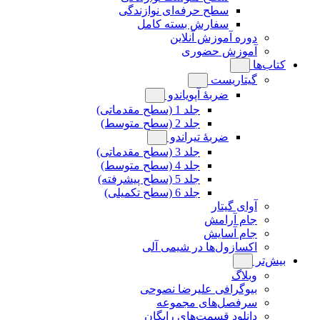
سطح حرفه‌ای نوازندگی
سفارش بسته کامل
دوره آموزش آنلاین
آموزش حضوری
کتاب‌ها
گیتاریست
ضربۀ آپویاندو
جلد 1 (سطح مقدماتی)
جلد 2 (سطح متوسط)
ضربۀ تیراندو
جلد 3 (سطح مقدماتی)
جلد 4 (سطح متوسط)
جلد 5 (سطح پیشرفته)
جلد 6 (سطح تکمیلی)
آوای گیتار
جام آرامش
جام آسایش
اکسازول‌ها در شیمی آلی
بیش‌تر
وبلاگ
بیوگرافی علیرضا نصوحی
سرفصل‌های مجموعه
دانلود قسمت‌های رایگان