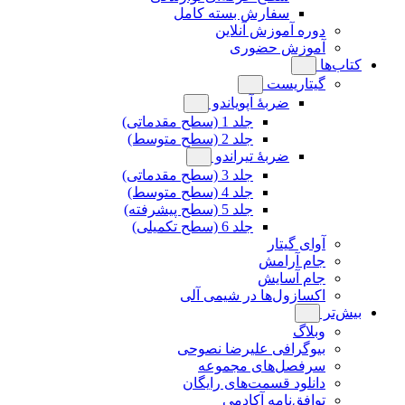
سفارش بسته کامل
دوره آموزش آنلاین
آموزش حضوری
کتاب‌ها
گیتاریست
ضربۀ آپویاندو
جلد 1 (سطح مقدماتی)
جلد 2 (سطح متوسط)
ضربۀ تیراندو
جلد 3 (سطح مقدماتی)
جلد 4 (سطح متوسط)
جلد 5 (سطح پیشرفته)
جلد 6 (سطح تکمیلی)
آوای گیتار
جام آرامش
جام آسایش
اکسازول‌ها در شیمی آلی
بیش‌تر
وبلاگ
بیوگرافی علیرضا نصوحی
سرفصل‌های مجموعه
دانلود قسمت‌های رایگان
توافق‌نامه آکادمی