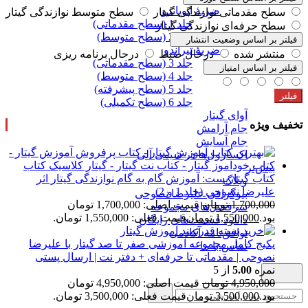
ضربۀ آپویاندو
سطح مقدماتی نوازندگی گیتار
سطح متوسط نوازندگی گیتار
جلد 1 (سطح مقدماتی)
سطح حرفه‌ای نوازندگی گیتار
جلد 2 (سطح متوسط)
فیلتر بر اساس وضعیت انتشار
ضربۀ تیراندو
منتشر شده
درحال ضبط
درحال برنامه ریزی
جلد 3 (سطح مقدماتی)
فیلتر بر اساس امتیاز
جلد 4 (سطح متوسط)
جلد 5 (سطح پیشرفته)
فیلتر
جلد 6 (سطح تکمیلی)
آوای گیتار
تخفیف ویژه
جام آرامش
جام آسایش
اکسازول‌ها در شیمی آلی
بیش‌تر
کتاب گیتاریست: آموزش گام به گام نوازندگی گیتار اثر
وبلاگ
علیرضا نصوحی (جلد 1 و 2)
بیوگرافی علیرضا نصوحی
1,700,000
تومان
قیمت اصلی: 1,700,000 تومان
سرفصل‌های مجموعه
بود.
1,550,000
تومان
قیمت فعلی: 1,550,000 تومان.
دانلود قسمت‌های رایگان
توافق‌نامه آکادمی
پکیج کامل مجموعه آموزشی صفر تا صد گیتار با علیرضا
تماس با ما
نصوحی | مقدماتی تا حرفه‌ای + دفتر نت | ارسال پستی
نمره
5.00
از 5
4,950,000
تومان
قیمت اصلی: 4,950,000 تومان
بود.
3,500,000
تومان
قیمت فعلی: 3,500,000 تومان.