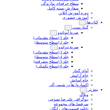
سطح حرفه‌ای نوازندگی
سفارش بسته کامل
دوره آموزش آنلاین
آموزش حضوری
کتاب‌ها
گیتاریست
ضربۀ آپویاندو
جلد 1 (سطح مقدماتی)
جلد 2 (سطح متوسط)
ضربۀ تیراندو
جلد 3 (سطح مقدماتی)
جلد 4 (سطح متوسط)
جلد 5 (سطح پیشرفته)
جلد 6 (سطح تکمیلی)
آوای گیتار
جام آرامش
جام آسایش
اکسازول‌ها در شیمی آلی
بیش‌تر
وبلاگ
بیوگرافی علیرضا نصوحی
سرفصل‌های مجموعه
دانلود قسمت‌های رایگان