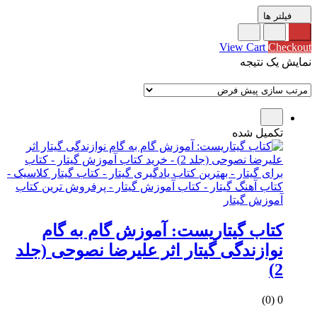
فیلتر ها
0
Subtotal
0 تومان
View Cart
Checkout
نمایش یک نتیجه
تکمیل شده
کتاب گیتاریست: آموزش گام به گام
نوازندگی گیتار اثر علیرضا نصوحی (جلد
2)
0 (0)