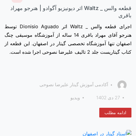
قطعه والس _ Waltz اثر دیونیزیو آگوادو | هنرجو مهراد
باقری
اجرای قطعه والس _ Waltz اثر Dionisio Aguado توسط
هنرجو آقای مهراد باقری 14 ساله از آموزشگاه موسیقی چنگ
اصفهان تنها آموزشگاه تخصصی گیتار در اصفهان. این قطعه از
کتاب گیتاریست جلد 2 تالیف علیرضا نصوحی اجرا شده است.
آکادمی آموزش گیتار علیرضا نصوحی
27 دی 1402
ویدیو
ادامه مطلب