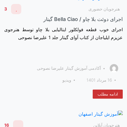
هنرجویان حضوری
3
اجرای دوئت بلا چاو / Bella Ciao گیتار
اجرای خوب قطعه فولکلور ایتالیایی بلا چاو توسط هنرجوی
عزیزم ایلیاجان از کتاب آوای گیتار جلد 1 علیرضا نصوحی
آکادمی آموزش گیتار علیرضا نصوحی
16 مرداد 1401
ویدیو
ادامه مطلب
هنرجویان آنلاین
16