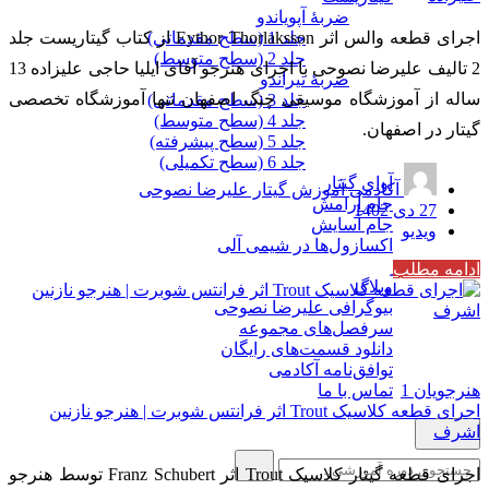
ضربۀ آپویاندو
اجرای قطعه والس اثر Eythor Thorlaksson از کتاب گیتاریست جلد
جلد 1 (سطح مقدماتی)
جلد 2 (سطح متوسط)
2 تالیف علیرضا نصوحی با اجرای هنرجو آقای ایلیا حاجی علیزاده 13
ضربۀ تیراندو
ساله از آموزشگاه موسیقی چنگ اصفهان تنها آموزشگاه تخصصی
جلد 3 (سطح مقدماتی)
جلد 4 (سطح متوسط)
گیتار در اصفهان.
جلد 5 (سطح پیشرفته)
جلد 6 (سطح تکمیلی)
آوای گیتار
آکادمی آموزش گیتار علیرضا نصوحی
جام آرامش
27 دی 1402
جام آسایش
ویدیو
اکسازول‌ها در شیمی آلی
بیش‌تر
ادامه مطلب
وبلاگ
بیوگرافی علیرضا نصوحی
سرفصل‌های مجموعه
دانلود قسمت‌های رایگان
توافق‌نامه آکادمی
هنرجویان
1
تماس با ما
اجرای قطعه کلاسیک Trout اثر فرانتس شوبرت | هنرجو نازنین
اشرف
اجرای قطعه گیتار کلاسیک Trout اثر Franz Schubert توسط هنرجو