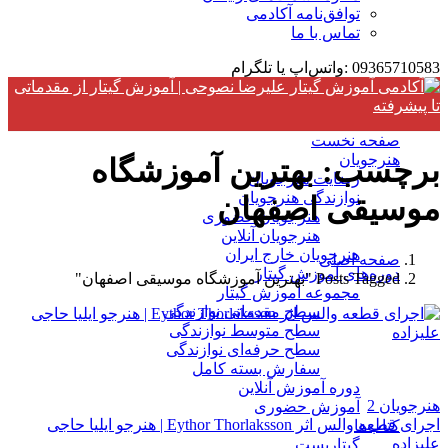
توافق‌نامه آکادمی
تماس با ما
09365710583 :واتس‌اپ یا تلگرام
صفحه نخست
هنرجویان
برچسب:
بهترین آموزشگاه
رضایت هنرجویان
نوازندگی هنرجویان
موسیقی اصفهان
هنرجویان حضوری
هنرجویان آنلاین
هنرجویان خارج ایران
صفحه اصلی
دوره‌های آموزش گیتار
Posts Tagged "بهترین آموزشگاه موسیقی اصفهان"
مجموعه آموزش گیتار
سطح مقدماتی نوازندگی
سطح متوسط نوازندگی
سطح حرفه‌ای نوازندگی
سفارش بسته کامل
دوره آموزش آنلاین
هنرجویان
2
آموزش حضوری
اجرای قطعه والس اثر Eythor Thorlaksson | هنرجو ایلیا حاجی
کتاب‌ها
علیزاده
گیتاریست