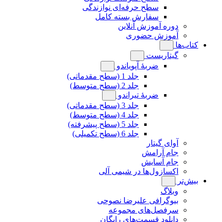
سطح حرفه‌ای نوازندگی
سفارش بسته کامل
دوره آموزش آنلاین
آموزش حضوری
کتاب‌ها
گیتاریست
ضربۀ آپویاندو
جلد 1 (سطح مقدماتی)
جلد 2 (سطح متوسط)
ضربۀ تیراندو
جلد 3 (سطح مقدماتی)
جلد 4 (سطح متوسط)
جلد 5 (سطح پیشرفته)
جلد 6 (سطح تکمیلی)
آوای گیتار
جام آرامش
جام آسایش
اکسازول‌ها در شیمی آلی
بیش‌تر
وبلاگ
بیوگرافی علیرضا نصوحی
سرفصل‌های مجموعه
دانلود قسمت‌های رایگان