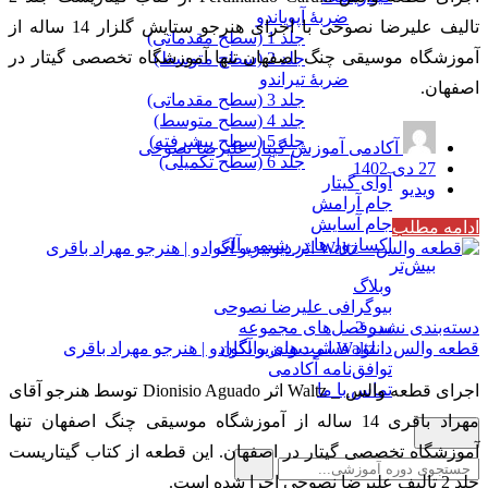
ضربۀ آپویاندو
تالیف علیرضا نصوحی با اجرای هنرجو ستایش گلزار 14 ساله از
جلد 1 (سطح مقدماتی)
آموزشگاه موسیقی چنگ اصفهان تنها آموزشگاه تخصصی گیتار در
جلد 2 (سطح متوسط)
ضربۀ تیراندو
اصفهان.
جلد 3 (سطح مقدماتی)
جلد 4 (سطح متوسط)
جلد 5 (سطح پیشرفته)
آکادمی آموزش گیتار علیرضا نصوحی
جلد 6 (سطح تکمیلی)
27 دی 1402
آوای گیتار
ویدیو
جام آرامش
جام آسایش
ادامه مطلب
اکسازول‌ها در شیمی آلی
بیش‌تر
وبلاگ
بیوگرافی علیرضا نصوحی
دسته‌بندی نشده
2
سرفصل‌های مجموعه
قطعه والس _ Waltz اثر دیونیزیو آگوادو | هنرجو مهراد باقری
دانلود قسمت‌های رایگان
توافق‌نامه آکادمی
تماس با ما
اجرای قطعه والس _ Waltz اثر Dionisio Aguado توسط هنرجو آقای
مهراد باقری 14 ساله از آموزشگاه موسیقی چنگ اصفهان تنها
آموزشگاه تخصصی گیتار در اصفهان. این قطعه از کتاب گیتاریست
جلد 2 تالیف علیرضا نصوحی اجرا شده است.