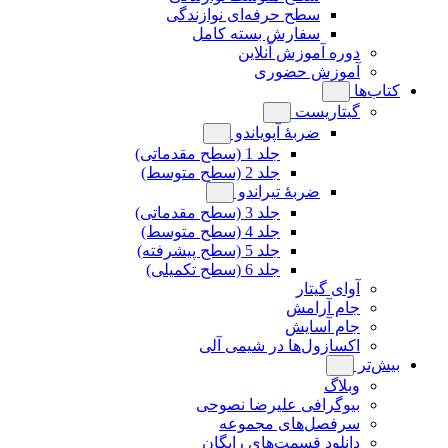
سطح حرفه‌ای نوازندگی
سفارش بسته کامل
دوره آموزش آنلاین
آموزش حضوری
کتاب‌ها
گیتاریست
ضربۀ آپویاندو
جلد 1 (سطح مقدماتی)
جلد 2 (سطح متوسط)
ضربۀ تیراندو
جلد 3 (سطح مقدماتی)
جلد 4 (سطح متوسط)
جلد 5 (سطح پیشرفته)
جلد 6 (سطح تکمیلی)
آوای گیتار
جام آرامش
جام آسایش
اکسازول‌ها در شیمی آلی
بیش‌تر
وبلاگ
بیوگرافی علیرضا نصوحی
سرفصل‌های مجموعه
دانلود قسمت‌های رایگان