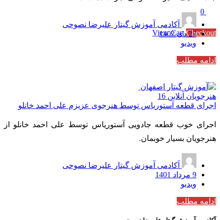
0
Subtotal
0 تومان
آکادمی آموزش گیتار علیرضا نصوحی
View Cart
Checkout
27 دی 1402
ویدیو
ادامه مطلب
هنرجویان آنلاین
16
اجرای قطعه آستوریاس توسط هنرجوی عزیزم علی احمد خانلو
اجرای خوب قطعه جادویی آستوریاس توسط علی احمد خانلو از
هنرجویان بسیار خوبمان.
آکادمی آموزش گیتار علیرضا نصوحی
9 مرداد 1401
ویدیو
ادامه مطلب