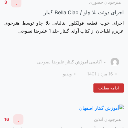
هنرجویان حضوری
3
اجرای دوئت بلا چاو / Bella Ciao گیتار
اجرای خوب قطعه فولکلور ایتالیایی بلا چاو توسط هنرجوی
عزیزم ایلیاجان از کتاب آوای گیتار جلد 1 علیرضا نصوحی
آکادمی آموزش گیتار علیرضا نصوحی
16 مرداد 1401
ویدیو
ادامه مطلب
هنرجویان آنلاین
16