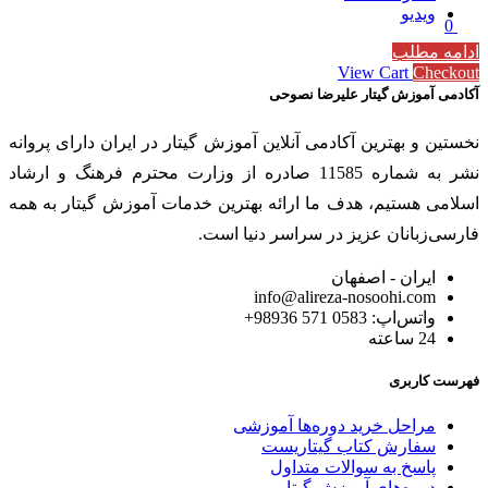
ویدیو
0
Subtotal
0 تومان
ادامه مطلب
View Cart
Checkout
آکادمی آموزش گیتار علیرضا نصوحی
نخستین و بهترین آکادمی آنلاین آموزش گیتار در ایران دارای پروانه
نشر به شماره 11585 صادره از وزارت محترم فرهنگ و ارشاد
اسلامی هستیم، هدف ما ارائه بهترین خدمات آموزش گیتار به همه
فارسی‌زبانان عزیز در سراسر دنیا است.
ایران - اصفهان
info@alireza-nosoohi.com
واتس‌اپ: 0583 571 98936+
24 ساعته
فهرست کاربری
مراحل خرید دوره‌ها آموزشی
سفارش کتاب گیتاریست
پاسخ به سوالات متداول
دوره‌های آموزش گیتار