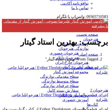
توافق‌نامه آکادمی
تماس با ما
09365710583 :واتس‌اپ یا تلگرام
صفحه نخست
هنرجویان
برچسب:
بهترین استاد گیتار
رضایت هنرجویان
نوازندگی هنرجویان
هنرجویان حضوری
صفحه اصلی
هنرجویان آنلاین
Posts Tagged "بهترین استاد گیتار"
هنرجویان خارج ایران
دوره‌های آموزش گیتار
مجموعه آموزش گیتار
سطح مقدماتی نوازندگی
سطح متوسط نوازندگی
سطح حرفه‌ای نوازندگی
هنرجویان
2
سفارش بسته کامل
اجرای قطعه والس اثر Eythor Thorlaksson | هنرجو ایلیا حاجی
دوره آموزش آنلاین
علیزاده
آموزش حضوری
کتاب‌ها
اجرای قطعه والس اثر Eythor Thorlaksson از کتاب گیتاریست جلد
گیتاریست