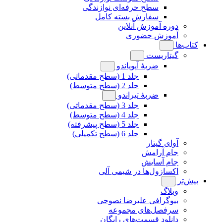
سطح حرفه‌ای نوازندگی
سفارش بسته کامل
دوره آموزش آنلاین
آموزش حضوری
کتاب‌ها
گیتاریست
ضربۀ آپویاندو
جلد 1 (سطح مقدماتی)
جلد 2 (سطح متوسط)
ضربۀ تیراندو
جلد 3 (سطح مقدماتی)
جلد 4 (سطح متوسط)
جلد 5 (سطح پیشرفته)
جلد 6 (سطح تکمیلی)
آوای گیتار
جام آرامش
جام آسایش
اکسازول‌ها در شیمی آلی
بیش‌تر
وبلاگ
بیوگرافی علیرضا نصوحی
سرفصل‌های مجموعه
دانلود قسمت‌های رایگان