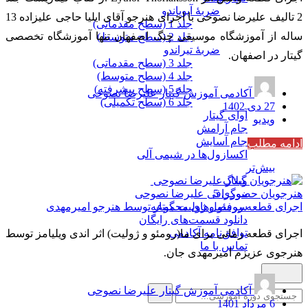
ضربۀ آپویاندو
2 تالیف علیرضا نصوحی با اجرای هنرجو آقای ایلیا حاجی علیزاده 13
جلد 1 (سطح مقدماتی)
ساله از آموزشگاه موسیقی چنگ اصفهان تنها آموزشگاه تخصصی
جلد 2 (سطح متوسط)
ضربۀ تیراندو
گیتار در اصفهان.
جلد 3 (سطح مقدماتی)
جلد 4 (سطح متوسط)
جلد 5 (سطح پیشرفته)
آکادمی آموزش گیتار علیرضا نصوحی
جلد 6 (سطح تکمیلی)
27 دی 1402
آوای گیتار
ویدیو
جام آرامش
جام آسایش
ادامه مطلب
اکسازول‌ها در شیمی آلی
بیش‌تر
وبلاگ
هنرجویان حضوری
5
بیوگرافی علیرضا نصوحی
اجرای قطعه رومئو و ژولیت گیتار توسط هنرجو امیرمهدی
سرفصل‌های مجموعه
دانلود قسمت‌های رایگان
توافق‌نامه آکادمی
اجرای قطعه زمانی برای ما(رومئو و ژولیت) اثر اندی ویلیامز توسط
تماس با ما
هنرجوی عزیزم امیرمهدی جان.
آکادمی آموزش گیتار علیرضا نصوحی
6 مرداد 1401