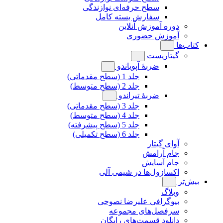
سطح حرفه‌ای نوازندگی
سفارش بسته کامل
دوره آموزش آنلاین
آموزش حضوری
کتاب‌ها
گیتاریست
ضربۀ آپویاندو
جلد 1 (سطح مقدماتی)
جلد 2 (سطح متوسط)
ضربۀ تیراندو
جلد 3 (سطح مقدماتی)
جلد 4 (سطح متوسط)
جلد 5 (سطح پیشرفته)
جلد 6 (سطح تکمیلی)
آوای گیتار
جام آرامش
جام آسایش
اکسازول‌ها در شیمی آلی
بیش‌تر
وبلاگ
بیوگرافی علیرضا نصوحی
سرفصل‌های مجموعه
دانلود قسمت‌های رایگان