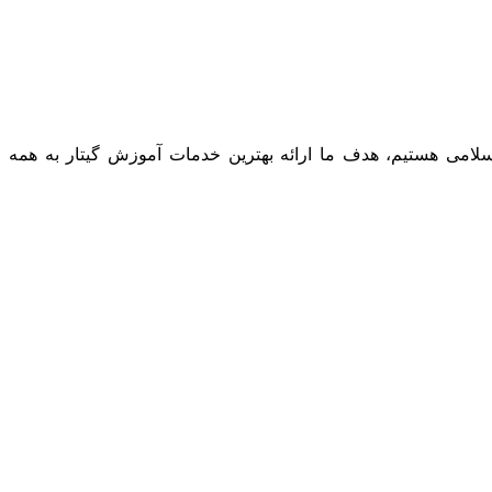
 شماره 11585 صادره از وزارت محترم فرهنگ و ارشاد اسلامی هستیم، هدف ما ارائه بهترین خدمات آموزش گیتار به همه