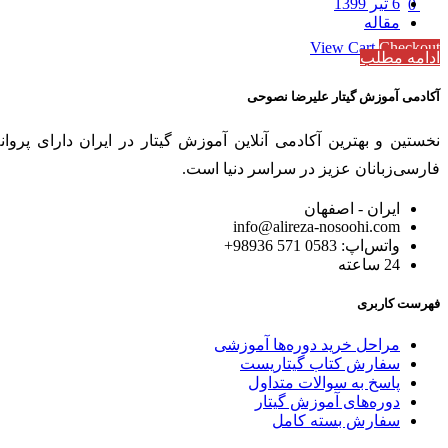
6 تیر 1399
0
مقاله
Subtotal
0 تومان
View Cart
Checkout
ادامه مطلب
آکادمی آموزش گیتار علیرضا نصوحی
فارسی‌زبانان عزیز در سراسر دنیا است.
ایران - اصفهان
info@alireza-nosoohi.com
واتس‌اپ: 0583 571 98936+
24 ساعته
فهرست کاربری
مراحل خرید دوره‌ها آموزشی
سفارش کتاب گیتاریست
پاسخ به سوالات متداول
دوره‌های آموزش گیتار
سفارش بسته کامل