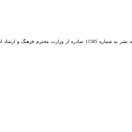
نخستین و بهترین آکادمی آنلاین آموزش گیتار در ایران دارای پروانه نشر به