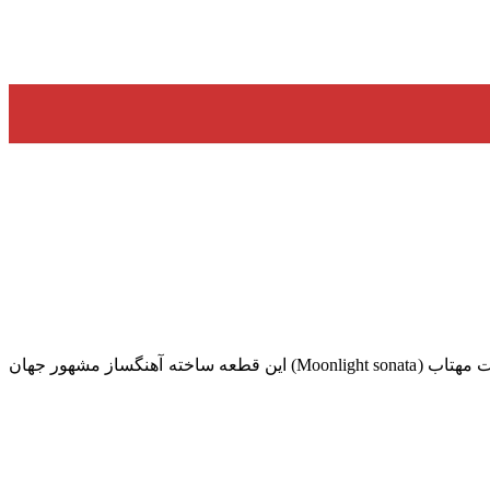
در این مطلب قصد دارم 3 قطعه جادویی گیتار کلاسیک را معرفی نمایم که هر 3 قطعه جزء سخترین قطعات گیتار کلاسیک می باشند. سونات مهتاب (Moonlight sonata) این قطعه ساخته آهنگساز مشهور جهان