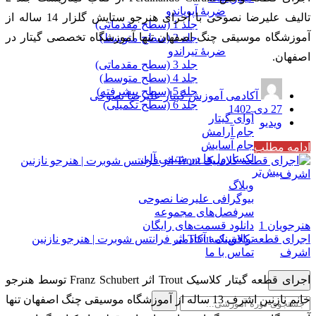
ضربۀ آپویاندو
تالیف علیرضا نصوحی با اجرای هنرجو ستایش گلزار 14 ساله از
جلد 1 (سطح مقدماتی)
آموزشگاه موسیقی چنگ اصفهان تنها آموزشگاه تخصصی گیتار در
جلد 2 (سطح متوسط)
ضربۀ تیراندو
اصفهان.
جلد 3 (سطح مقدماتی)
جلد 4 (سطح متوسط)
جلد 5 (سطح پیشرفته)
آکادمی آموزش گیتار علیرضا نصوحی
جلد 6 (سطح تکمیلی)
27 دی 1402
آوای گیتار
ویدیو
جام آرامش
جام آسایش
ادامه مطلب
اکسازول‌ها در شیمی آلی
بیش‌تر
وبلاگ
بیوگرافی علیرضا نصوحی
سرفصل‌های مجموعه
هنرجویان
1
دانلود قسمت‌های رایگان
اجرای قطعه کلاسیک Trout اثر فرانتس شوبرت | هنرجو نازنین
توافق‌نامه آکادمی
اشرف
تماس با ما
اجرای قطعه گیتار کلاسیک Trout اثر Franz Schubert توسط هنرجو
خانم نازنین اشرف 13 ساله از آموزشگاه موسیقی چنگ اصفهان تنها