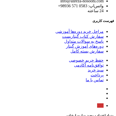
info@alireza-nosoohi.com
واتس‌اپ: 0583 571 98936+
24 ساعته
فهرست کاربری
مراحل خرید دوره‌ها آموزشی
سفارش کتاب گیتاریست
پاسخ به سوالات متداول
دوره‌های آموزش گیتار
سفارش بسته کامل
حفظ حریم خصوصی
توافق‌نامه آکادمی
سبد خرید
پرداخت
تماس با ما
«نماد اعتماد و مجوز وزارت ارشاد»