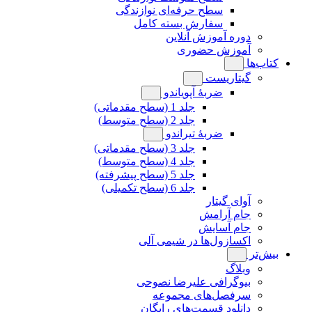
سطح حرفه‌ای نوازندگی
سفارش بسته کامل
دوره آموزش آنلاین
آموزش حضوری
کتاب‌ها
گیتاریست
ضربۀ آپویاندو
جلد 1 (سطح مقدماتی)
جلد 2 (سطح متوسط)
ضربۀ تیراندو
جلد 3 (سطح مقدماتی)
جلد 4 (سطح متوسط)
جلد 5 (سطح پیشرفته)
جلد 6 (سطح تکمیلی)
آوای گیتار
جام آرامش
جام آسایش
اکسازول‌ها در شیمی آلی
بیش‌تر
وبلاگ
بیوگرافی علیرضا نصوحی
سرفصل‌های مجموعه
دانلود قسمت‌های رایگان