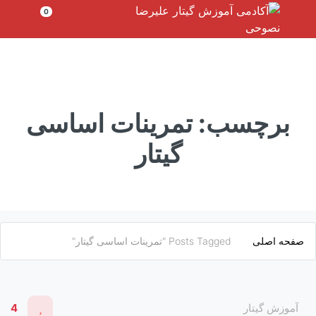
رش
0
ه
حتوا
برچسب:
تمرینات اساسی
گیتار
صفحه اصلی
Posts Tagged "تمرینات اساسی گیتار"
آموزش گیتار
4