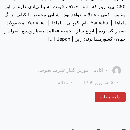
C80 بپردازیم که البته اختلاف قیمت نسبتا زیادی دارند و این
مقایسه کمی ناعادلانه خواهد بود. آشنایی مختصر با کپانی بزرگ
یاماها | Yamaha نام کمپانی: یاماها | Yamaha محصولات:
بسیار گسترده | انواع ساز | حیطه فعالیت بسیار وسیع (سراسر
جهان) کشورمبدا برند: ژاپن | Japan […]
آکادمی آموزش گیتار علیرضا نصوحی
30 شهریور 1399
مقاله
ادامه مطلب