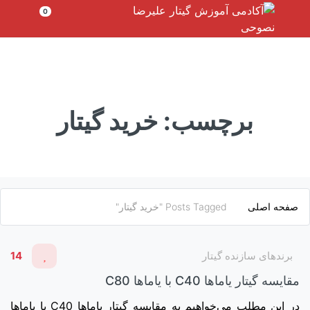
رش
0
ه
حتوا
برچسب:
خرید گیتار
صفحه اصلی
Posts Tagged "خرید گیتار"
برندهای سازنده گیتار
14
مقایسه گیتار یاماها C40 با یاماها C80
در این مطلب می‌خواهیم به مقایسه گیتار یاماها C40 با یاماها