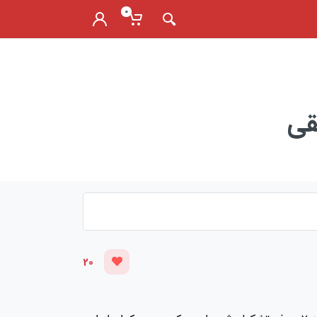
0
قی
20