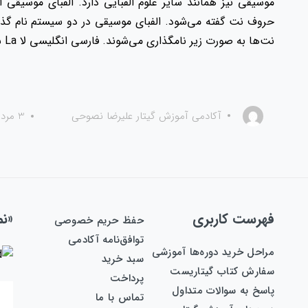
نت‌ها به صورت زیر نامگذاری می‌شوند. فارسی انگلیسی لا La سی Si دو Do ر Re […]
آکادمی آموزش گیتار علیرضا نصوحی
3 مرداد 1399
فهرست کاربری
«نم
حفظ حریم خصوصی
توافق‌نامه آکادمی
مراحل خرید دوره‌ها آموزشی
سبد خرید
سفارش کتاب گیتاریست
پرداخت
پاسخ به سوالات متداول
تماس با ما