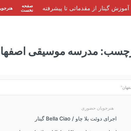
صفحه
هنرجوی
نخست
چسب:
مدرسه موسیقی اصفها
هنرجویان حضوری
اجرای دوئت بلا چاو / Bella Ciao گیتار