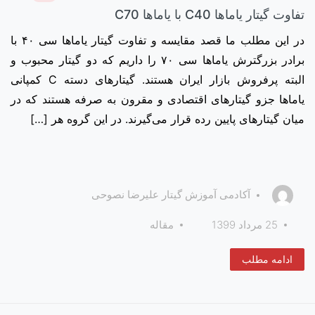
تفاوت گیتار یاماها C40 با یاماها C70
در این مطلب ما قصد مقایسه و تفاوت گیتار یاماها سی ۴۰ با
برادر بزرگترش یاماها سی ۷۰ را داریم که دو گیتار محبوب و
البته پرفروش بازار ایران هستند. گیتارهای دسته C کمپانی
یاماها جزو گیتارهای اقتصادی و مقرون به صرفه هستند که در
میان گیتار‌های پایین رده قرار می‌گیرند. در این گروه هر […]
آکادمی آموزش گیتار علیرضا نصوحی
25 مرداد 1399
مقاله
ادامه مطلب