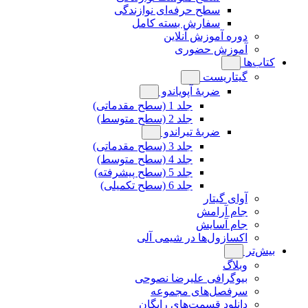
سطح حرفه‌ای نوازندگی
سفارش بسته کامل
دوره آموزش آنلاین
آموزش حضوری
کتاب‌ها
گیتاریست
ضربۀ آپویاندو
جلد 1 (سطح مقدماتی)
جلد 2 (سطح متوسط)
ضربۀ تیراندو
جلد 3 (سطح مقدماتی)
جلد 4 (سطح متوسط)
جلد 5 (سطح پیشرفته)
جلد 6 (سطح تکمیلی)
آوای گیتار
جام آرامش
جام آسایش
اکسازول‌ها در شیمی آلی
بیش‌تر
وبلاگ
بیوگرافی علیرضا نصوحی
سرفصل‌های مجموعه
دانلود قسمت‌های رایگان