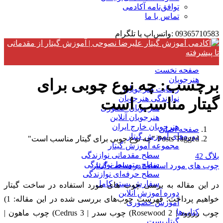
توافق‌نامه آکادمی
تماس با ما
09365710583 :واتس‌اپ یا تلگرام
صفحه نخست
هنرجویان
برچسب:
چه نوع چوبی برای
رضایت هنرجویان
نوازندگی هنرجویان
گیتار مناسب است
هنرجویان حضوری
هنرجویان آنلاین
هنرجویان خارج ایران
صفحه اصلی
دوره‌های آموزش گیتار
Posts Tagged "چه نوع چوبی برای گیتار مناسب است"
مجموعه آموزش گیتار
سطح مقدماتی نوازندگی
بلاگ
42
سطح متوسط نوازندگی
چوب های مورد استفاده در ساخت گیتار
سطح حرفه‌ای نوازندگی
سفارش بسته کامل
در این مقاله به برسی چوب های مورد استفاده در ساخت گیتار
دوره آموزش آنلاین
خواهیم پرداخت: فهرست چوب‌های بررسی شده در این مقاله: 1)
آموزش حضوری
کتاب‌ها
چوب رزوود | Rosewood 2) چوب سدر | Cedrus 3) چوب ماهون |
گیتاریست