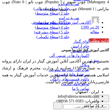
Mahogany 4) چوب صنوبر | Populus 5) چوب ناتو | Nato 6) چوب
ضربۀ آپویاندو
جلد 1 (سطح مقدماتی)
مارانتی | Meranti 1) چوب رزوود رزوود […]
جلد 2 (سطح متوسط)
ضربۀ تیراندو
آکادمی آموزش گیتار علیرضا نصوحی
جلد 3 (سطح مقدماتی)
20 تیر 1399
جلد 4 (سطح متوسط)
مقاله
جلد 5 (سطح پیشرفته)
جلد 6 (سطح تکمیلی)
ادامه مطلب
آوای گیتار
جام آرامش
آکادمی آموزش گیتار علیرضا نصوحی
جام آسایش
اکسازول‌ها در شیمی آلی
بیش‌تر
نخستین و بهترین آکادمی آنلاین آموزش گیتار در ایران دارای پروانه
وبلاگ
نشر به شماره 11585 صادره از وزارت محترم فرهنگ و ارشاد
بیوگرافی علیرضا نصوحی
سرفصل‌های مجموعه
اسلامی هستیم، هدف ما ارائه بهترین خدمات آموزش گیتار به همه
دانلود قسمت‌های رایگان
فارسی‌زبانان عزیز در سراسر دنیا است.
توافق‌نامه آکادمی
تماس با ما
ایران - اصفهان
info@alireza-nosoohi.com
واتس‌اپ: 0583 571 98936+
24 ساعته