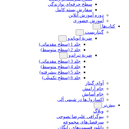
سطح حرفه‌ای نوازندگی
سفارش بسته کامل
دوره آموزش آنلاین
آموزش حضوری
کتاب‌ها
گیتاریست
ضربۀ آپویاندو
جلد 1 (سطح مقدماتی)
جلد 2 (سطح متوسط)
ضربۀ تیراندو
جلد 3 (سطح مقدماتی)
جلد 4 (سطح متوسط)
جلد 5 (سطح پیشرفته)
جلد 6 (سطح تکمیلی)
آوای گیتار
جام آرامش
جام آسایش
اکسازول‌ها در شیمی آلی
بیش‌تر
وبلاگ
بیوگرافی علیرضا نصوحی
سرفصل‌های مجموعه
دانلود قسمت‌های رایگان