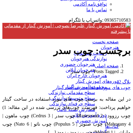
توافق‌نامه آکادمی
تماس با ما
09365710583 :واتس‌اپ یا تلگرام
صفحه نخست
هنرجویان
برچسب:
چوب سدر
رضایت هنرجویان
نوازندگی هنرجویان
هنرجویان حضوری
صفحه اصلی
هنرجویان آنلاین
Posts Tagged "چوب سدر"
هنرجویان خارج ایران
دوره‌های آموزش گیتار
بلاگ
42
مجموعه آموزش گیتار
چوب های مورد استفاده در ساخت گیتار
سطح مقدماتی نوازندگی
سطح متوسط نوازندگی
در این مقاله به برسی چوب های مورد استفاده در ساخت گیتار
سطح حرفه‌ای نوازندگی
خواهیم پرداخت: فهرست چوب‌های بررسی شده در این مقاله: 1)
سفارش بسته کامل
دوره آموزش آنلاین
چوب رزوود | Rosewood 2) چوب سدر | Cedrus 3) چوب ماهون |
آموزش حضوری
Mahogany 4) چوب صنوبر | Populus 5) چوب ناتو | Nato 6) چوب
کتاب‌ها
گیتاریست
مارانتی | Meranti 1) چوب رزوود رزوود […]