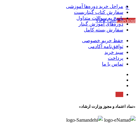
مراحل خرید دوره‌ها آموزشی
0
سفارش کتاب گیتاریست
Subtotal
0 تومان
پاسخ به سوالات متداول
View Cart
Checkout
دوره‌های آموزش گیتار
سفارش بسته کامل
حفظ حریم خصوصی
توافق‌نامه آکادمی
سبد خرید
پرداخت
تماس با ما
«نماد اعتماد و مجوز وزارت ارشاد»