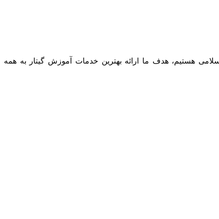
 شماره 11585 صادره از وزارت محترم فرهنگ و ارشاد اسلامی هستیم، هدف ما ارائه بهترین خدمات آموزش گیتار به همه