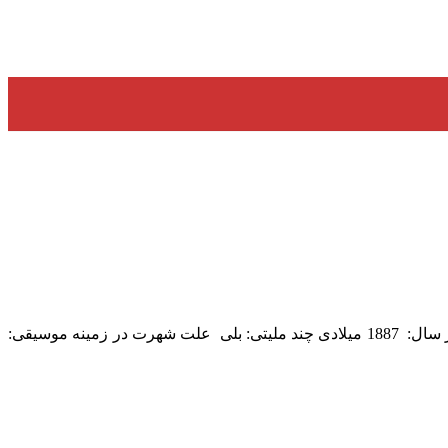
نام کمپانی: یاماها | Yamaha محصولات: انواع ساز | حیطه فعالیت بسیار وسیع (سراسر جهان) کشورمبدا برند: ژاپن | Japan بنیاد نهاده شده در سال: 1887 میلادی چند ملیتی: بلی علت شهرت در زمینه موسیقی: