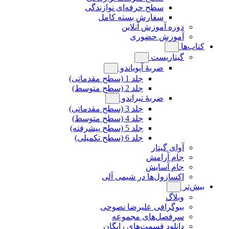
سطح حرفه‌ای نوازندگی
سفارش بسته کامل
دوره آموزش آنلاین
آموزش حضوری
کتاب‌ها
گیتاریست
ضربۀ آپویاندو
جلد 1 (سطح مقدماتی)
جلد 2 (سطح متوسط)
ضربۀ تیراندو
جلد 3 (سطح مقدماتی)
جلد 4 (سطح متوسط)
جلد 5 (سطح پیشرفته)
جلد 6 (سطح تکمیلی)
آوای گیتار
جام آرامش
جام آسایش
اکسازول‌ها در شیمی آلی
بیش‌تر
وبلاگ
بیوگرافی علیرضا نصوحی
سرفصل‌های مجموعه
دانلود قسمت‌های رایگان