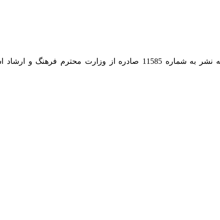
نخستین و بهترین آکادمی آنلاین آموزش گیتار در ایران دارای پروانه نشر به