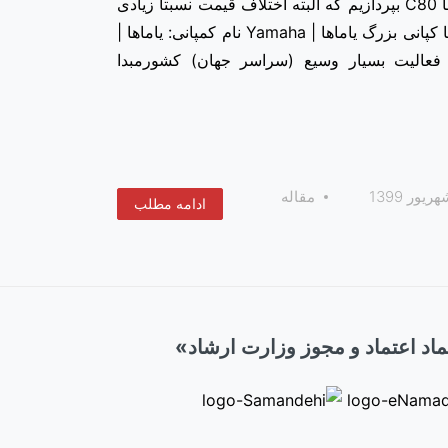
در این مطلب می‌خواهیم به مقایسه گیتار یاماها C40 با یاماها C80 بپردازیم که البته اختلاف قیمت نسبتا زیادی
دارند و این مقایسه کمی ناعادلانه خواهد بود. آشنایی مختصر با کپانی بزرگ یاماها | Yamaha نام کمپانی: یاماها |
طه فعالیت بسیار وسیع (سراسر جهان) کشورمبدا
مقاله
ادامه مطلب
اد اعتماد و مجوز وزارت ارشاد»