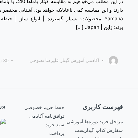
Yamaha محصولات: بسیار گسترده | انواع ساز | حی
برند: ژاپن | Japan […]
آکادمی آموزش گیتار علیرضا نصوحی
30 شهریور 1399
فهرست کاربری
«نم
حفظ حریم خصوصی
توافق‌نامه آکادمی
مراحل خرید دوره‌ها آموزشی
سبد خرید
سفارش کتاب گیتاریست
پرداخت