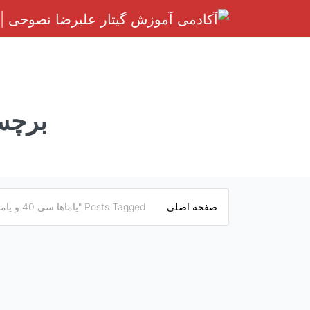
رش
ه
حتوا
برچ
صفحه اصلی
Posts Tagged "یاماها سی 40 و یاماها سی 80"