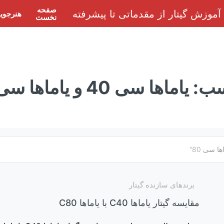
صفحه
هنرجوی
نخست
سب:
یاماها سی 40 و یاماها سی 80
برندهای سازنده گیتار
مقایسه گیتار یاماها C40 با یاماها C80