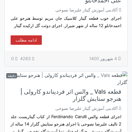
علی احمدخانلو
آکادمی آموزش گیتار علیرضا نصوحی
اجرای خوب قطعه گیتار کلاسیک جان مریم توسط هنرجو علی
احمدخانلو 12 ساله از شهر شیراز. اجرای دوئت گل ارکیده گیتار
ادامه مطلب
4 شهریور 1400
4283
0
دقیقه
قطعه Vals _ والس اثر فردیناندو کارولی |
هنرجو ستایش گلزار
آکادمی آموزش گیتار علیرضا نصوحی
اجرای قطعه والس Ferdinando Carulli از کتاب گیتاریست جلد
2 تالیف علیرضا نصوحی با اجرای هنرجو ستایش گلزار 14 ساله از
آموزشگاه موسیقی چنگ اصفهان تنها آموزشگاه تخصصی گیتار در