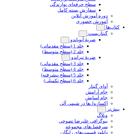
سطح حرفه‌ای نوازندگی
سفارش بسته کامل
دوره آموزش آنلاین
آموزش حضوری
کتاب‌ها
گیتاریست
ضربۀ آپویاندو
جلد 1 (سطح مقدماتی)
جلد 2 (سطح متوسط)
ضربۀ تیراندو
جلد 3 (سطح مقدماتی)
جلد 4 (سطح متوسط)
جلد 5 (سطح پیشرفته)
جلد 6 (سطح تکمیلی)
آوای گیتار
جام آرامش
جام آسایش
اکسازول‌ها در شیمی آلی
بیش‌تر
وبلاگ
بیوگرافی علیرضا نصوحی
سرفصل‌های مجموعه
دانلود قسمت‌های رایگان