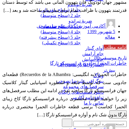
مشهور جهان لودویگ فان بتهوون آلمانی می باشد که توسط دستان
ضربۀ آپویاندو
جلد 1 (سطح مقدماتی)
قدرتمند بتهوون با ظرافت تمام برای ساز پیانو ساخته شد و بعد […]
جلد 2 (سطح متوسط)
ضربۀ تیراندو
آکادمی آموزش گیتار علیرضا نصوحی
جلد 3 (سطح مقدماتی)
5 شهریور 1399
جلد 4 (سطح متوسط)
مقاله
جلد 5 (سطح پیشرفته)
جلد 6 (سطح تکمیلی)
ادامه مطلب
آوای گیتار
جام آرامش
تاریخ موسیقی
30
جام آسایش
خاطرات الحمرا، جادوی فرانسیسکو تارگا
اکسازول‌ها در شیمی آلی
بیش‌تر
خاطرات الحمرا (به انگلیسی: Recuerdos de la Alhambra) قطعه‌ای
وبلاگ
بیوگرافی علیرضا نصوحی
جادویی ست که توسط نابغه و اسطوره اسپانیایی گیتار کلاسیک
سرفصل‌های مجموعه
جهان فرانسیسکو تارگا ساخته شد در ادامه این مطلب سرفصل‌های
دانلود قسمت‌های رایگان
توافق‌نامه آکادمی
زیر را خواهید خواند: مختصری درباره فرانسیسکو تارگا کاخ زیبای
تماس با ما
الحمرا کجاست؟ برسی قطعه خاطرات الحمرا مختصری درباره
تارگا بدون شک نام و آوازه فرانسیسکو تارگا […]