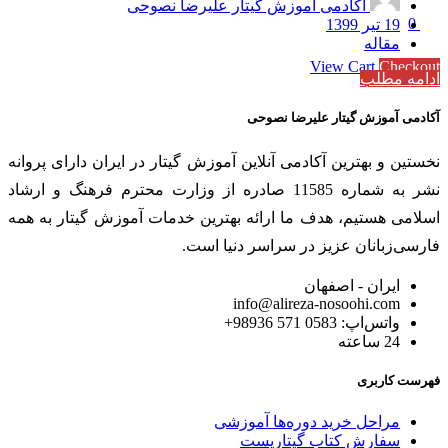
آکادمی آموزش گیتار علیرضا نصوحی
0
19 تیر 1399
مقاله
Subtotal
0 تومان
View Cart
Checkout
ادامه مطلب
آکادمی آموزش گیتار علیرضا نصوحی
نخستین و بهترین آکادمی آنلاین آموزش گیتار در ایران دارای پروانه
نشر به شماره 11585 صادره از وزارت محترم فرهنگ و ارشاد
اسلامی هستیم، هدف ما ارائه بهترین خدمات آموزش گیتار به همه
فارسی‌زبانان عزیز در سراسر دنیا است.
ایران - اصفهان
info@alireza-nosoohi.com
واتس‌اپ: 0583 571 98936+
24 ساعته
فهرست کاربری
مراحل خرید دوره‌ها آموزشی
سفارش کتاب گیتاریست