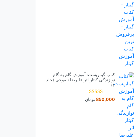
کتاب گیتاریست: آموزش گام به گام
نوازندگی گیتار اثر علیرضا نصوحی (جلد
۱)
نمره
850,000
تومان
5.00
از 5