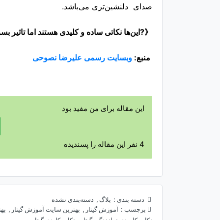
صدای دلنشین‌تری می‌باشد.
《?این‌ها نکاتی ساده و کلیدی هستند‌ اما تاثیر بس
منبع:
وبسایت رسمی علیرضا نصوحی
این مقاله برای من مفید بود
4
نفر این مقاله را پسندیده
دسته بندی :
بلاگ
,
دسته‌بندی نشده
برچسب :
آموزش گیتار
,
بهترین سایت آموزش گیتار
,
بهت
نکات کابردی نوازندگی گیتار
,
نکات کلیدی گیتار